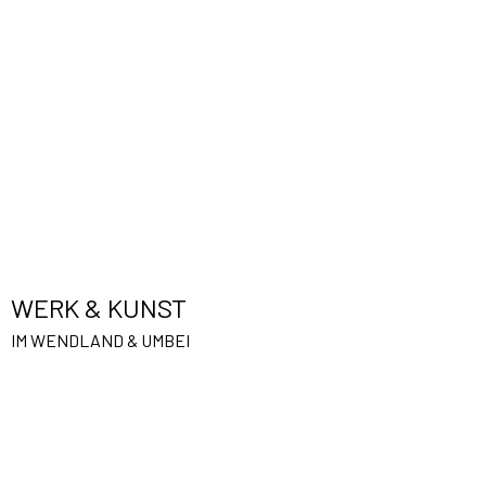
Skip
to
content
WERK & KUNST
IM WENDLAND & UMBEI