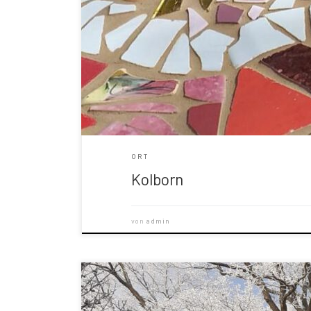
ORT
Kolborn
von
admin