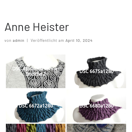
Anne Heister
von
admin
|
Veröffentlicht am
April 10, 2024
DSC 4350a1024Anne-
DSC 6675a1280
Brioche 2
DSC 6672a1280
DSC 6680a1280