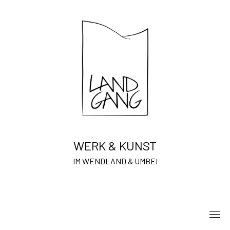
Skip
to
content
WERK & KUNST
IM WENDLAND & UMBEI