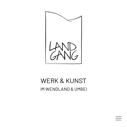
Skip
to
content
WERK & KUNST
IM WENDLAND & UMBEI