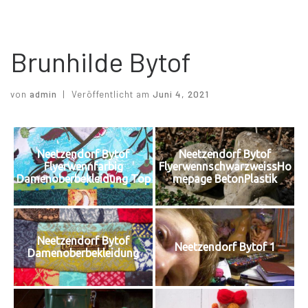
Brunhilde Bytof
von
admin
|
Veröffentlicht am
Juni 4, 2021
Neetzendorf Bytof
Neetzendorf Bytof
Flyerwennfarbig
FlyerwennschwarzweissHo
Damenoberbekleidung Top
mepage BetonPlastik
Neetzendorf Bytof
Neetzendorf Bytof 1
Damenoberbekleidung