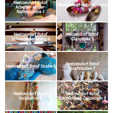
Neetzendorf Bytof
Neetzendorf Bytof Spielerei
Arbeiten-an-der-
3
Nähmaschine 2
Neetzendorf Bytof
Netzendorf Bytof
Schneiderwerkzeug 4
Glasobjekt 5
Neetzendorf Bytof
Neetzendorf Bytof Studie 6
Kopfstudien 7
Neetzendorf Bytof
Neetzendorf Bytof
Instalation 8
Knopfobjekt-Zeitzeugen 9