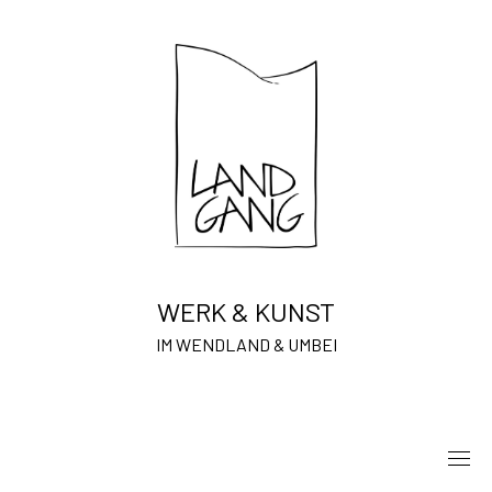
Skip
to
content
WERK & KUNST
IM WENDLAND & UMBEI