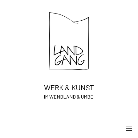
Skip
to
content
WERK & KUNST
IM WENDLAND & UMBEI