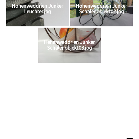
Hohenweddrien Junker
Hohenweddrien Junker
Leuchter.jpg
Schalenobjekt02.jpg
Hehenweddrien Junker
Schalenobjekt03.jpg