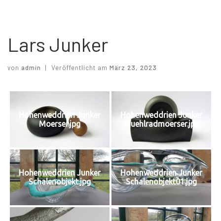
Lars Junker
von
admin
|
Veröffentlicht am
März 23, 2023
Hohenweddrien Junker
Hohenweddrien Junker
Moerser.jpg
Muehlradmoerser.jpg
Hohenweddrien Junker
Hohenweddrien Junker
Schalenobjekt.jpg
Schalenobjekt01.jpg